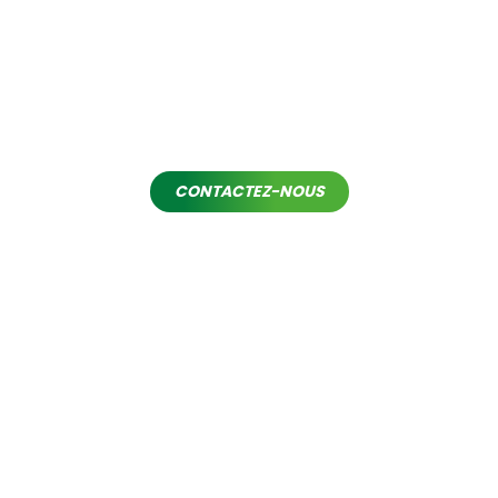
VOUS ÊTES INTÉRESSÉ
?
N’hésitez pas à nous contacter afin d’obtenir davantage
d’informations
CONTACTEZ-NOUS