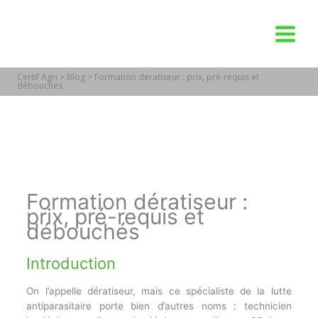
Aller
au
contenu
Certif Agri
>
Blog
>
Formation deratiseur : prix, pré-requis et
débouchés
Formation dératiseur :
prix, pré-requis et
débouchés
Introduction
On l’appelle dératiseur, mais ce spécialiste de la lutte
antiparasitaire porte bien d’autres noms : technicien