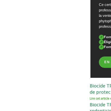
Ce certi
profess
la vent
phytop
profess
Form
✓
Éli
✓
Form
✓
EN
Biocide T
de protec
Lire cet article 
Biocide T
rodentici