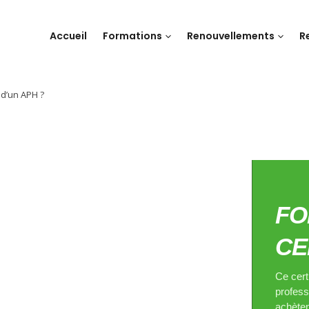
Accueil
Formations
Renouvellements
R
 d’un APH ?
FO
CE
Ce cert
profess
achèten