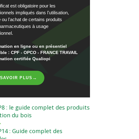
ficat est obligatoire pour les
ionnels impliqués dans l'utilisation,
e ou l'achat de certains produits
harmaceutiques à usage
ionnel.
ation en ligne ou en présentiel
gible : CPF - OPCO - FRANCE TRAVAIL
ation certifiée Qualiopi
→
 SAVOIR PLUS
P8 : le guide complet des produits
tion du bois
»
P14 : Guide complet des
des