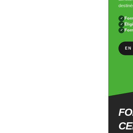
destiné
Form
✓
Éli
✓
Form
✓
EN
FO
CE