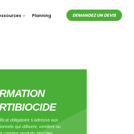
DEMANDEZ UN DEVIS
essources
Planning
RMATION
RTIBIOCIDE
ificat obligatoire s'adresse aux
ionnels qui utilisent, vendent ou
t certains produits biocides