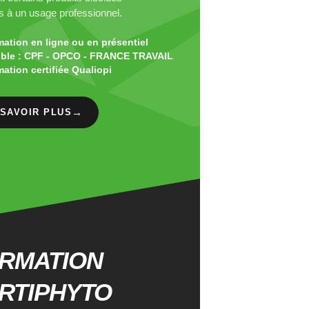
s à un usage professionnel.
ation en ligne ou en présentiel
gible : CPF - OPCO - FRANCE TRAVAIL
ation certifiée Qualiopi
→
 SAVOIR PLUS
RMATION
RTIPHYTO